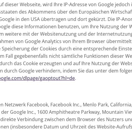
uf dieser Webseite, wird Ihre IP-Adresse von Google jedoch
sstaaten des Abkommens über den Europäischen Wirtschaft
 Google in den USA übertragen und dort gekürzt. Die IP-Anon
Google diese Informationen benutzen, um Ihre Nutzung der 
m weitere mit der Websitenutzung und der Internetnutzun
ahmen von Google Analytics von Ihrem Browser übermittelt
Speicherung der Cookies durch eine entsprechende Einstel
sem Fall gegebenenfalls nicht sämtliche Funktionen dieser 
durch das Cookie erzeugten und auf Ihre Nutzung der Websi
en durch Google verhindern, indem Sie das unter dem folge
google.com/dlpage/gaoptout?hl=de
.
n Netzwerk Facebook, Facebook Inc., Menlo Park, California,
der Google Inc., 1600 Amphitheatre Parkway, Mountain View,
ine direkte Verbindung zwischen dem Browser des Nutzers u
ionen (insbesondere Datum und Uhrzeit des Website-Aufru