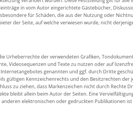
nksetzung verändert wurden. Diese Feststellung gilt für all
inträge in vom Autor eingerichtete Gästebücher, Diskussions
insbesondere für Schäden, die aus der Nutzung oder Nicht
ieter der Seite, auf welche verwiesen wurde, nicht derjenige,
nen die Urheberrechte der verwendeten Grafiken, Tondokume
ente, Videosequenzen und Texte zu nutzen oder auf lizenzf
es Internetangebotes genannten und ggf. durch Dritte gesc
s gültigen Kennzeichenrechts und den Besitzrechten der je
hluss zu ziehen, dass Markenzeichen nicht durch Rechte Dri
jekte bleibt allein beim Autor der Seiten. Eine Vervielfälti
anderen elektronischen oder gedruckten Publikationen is