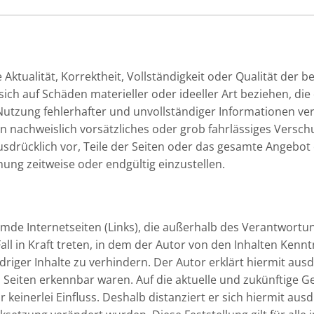
ktualität, Korrektheit, Vollständigkeit oder Qualität der b
ch auf Schäden materieller oder ideeller Art beziehen, di
utzung fehlerhafter und unvollständiger Informationen ver
n nachweislich vorsätzliches oder grob fahrlässiges Verschu
ausdrücklich vor, Teile der Seiten oder das gesamte Angeb
hung zeitweise oder endgültig einzustellen.
remde Internetseiten (Links), die außerhalb des Verantwortu
all in Kraft treten, in dem der Autor von den Inhalten Kenn
riger Inhalte zu verhindern. Der Autor erklärt hiermit aus
n Seiten erkennbar waren. Auf die aktuelle und zukünftige G
keinerlei Einfluss. Deshalb distanziert er sich hiermit ausdr