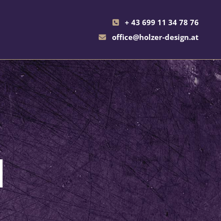
+ 43 699 11 34 78 76

office@holzer-design.at

M