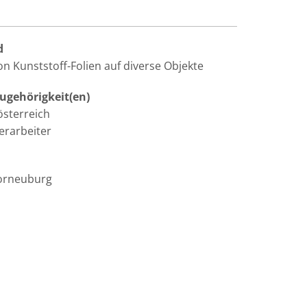
d
n Kunststoff-Folien auf diverse Objekte
gehörigkeit(en)
sterreich
erarbeiter
orneuburg